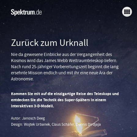
Credits
Der zeitliche Ablauf
James Webb
Zurück zum Urknall
Das JWST und Hubble im Vergleich
Nie da gewesene Einblicke aus der Vergangenheit des
Kosmos wird das James Webb Weltraumteleskop liefern.
Das Teleskop im Detail
Nach rund 25-jähriger Vorbereitungszeit beginnt die lang
ersehnte Mission endlich und mit ihr eine neue Ära der
Astronomie.
Lagrange Point 2: Eine Ortsbeschreibung
Kommen Sie mit auf die einzigartige Reise des Teleskops und
entdecken Sie die Technik des Super-Spähers in einem
interaktiven 3-D-Modell.
Autor: Janosch Deeg
Design: Wojtek Urbanek, Claus Schäfer, Dennis Dirdjaja